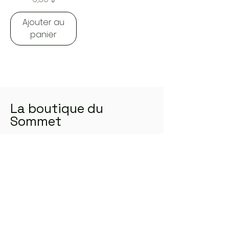
Ajouter au
panier
La boutique du
Sommet
Que vous soyez un chef en quête
d'ingrédients d'exception ou un
amateur de bien-être cherchant à
intégrer des produits naturels dans
votre quotidien, notre sélection
diversifiée saura répondre à vos
attentes et enrichir votre style de vie.